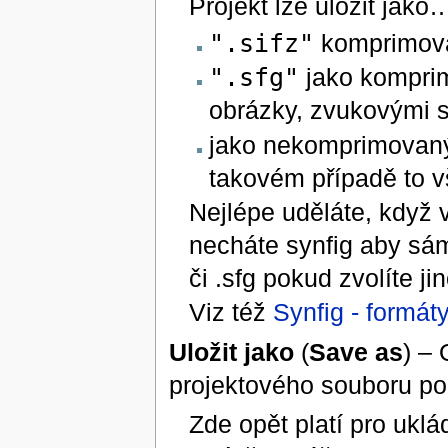
Projekt lze uložit jako
".sifz"
komprimova
".sfg"
jako komprim
obrázky, zvukovými s
jako nekomprimovaný
takovém případě to v
Nejlépe uděláte, když v
necháte synfig aby sám 
či .sfg pokud zvolíte j
Viz též
Synfig - formát
Uložit jako
(
Save as
) – 
projektového souboru p
Zde opět platí pro ukl