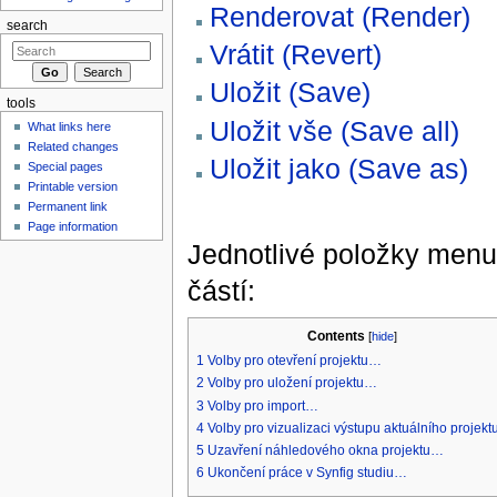
Renderovat (Render)
search
Vrátit (Revert)
Uložit (Save)
tools
Uložit vše (Save all)
What links here
Related changes
Uložit jako (Save as)
Special pages
Printable version
Permanent link
Page information
Jednotlivé položky menu
částí:
Contents
[
hide
]
1
Volby pro otevření projektu…
2
Volby pro uložení projektu…
3
Volby pro import…
4
Volby pro vizualizaci výstupu aktuálního projek
5
Uzavření náhledového okna projektu…
6
Ukončení práce v Synfig studiu…