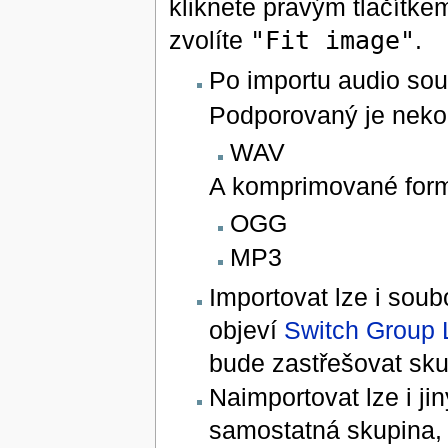
kliknete pravým tlačítk
zvolíte
"Fit image"
.
Po importu audio sou
Podporovaný je neko
WAV
A komprimované form
OGG
MP3
Importovat lze i sou
objeví
Switch Group 
bude zastřešovat sk
Naimportovat lze i jin
samostatná skupina, 