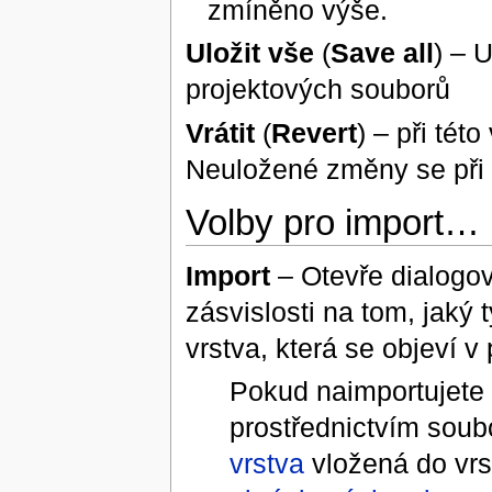
zmíněno výše.
Uložit vše
(
Save all
) – 
projektových souborů
Vrátit
(
Revert
) – při této
Neuložené změny se při 
Volby pro import…
Import
– Otevře dialogov
zásvislosti na tom, jaký
vrstva, která se objeví v
Pokud naimportujete
prostřednictvím soubo
vrstva
vložená do vr