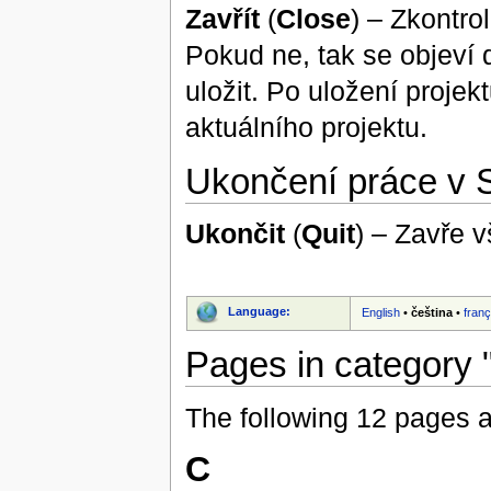
Zavřít
(
Close
) – Zkontro
Pokud ne, tak se objeví d
uložit. Po uložení proje
aktuálního projektu.
Ukončení práce v 
Ukončit
(
Quit
) – Zavře v
Language:
English
•
čeština
•
franç
Pages in category 
The following 12 pages are
C