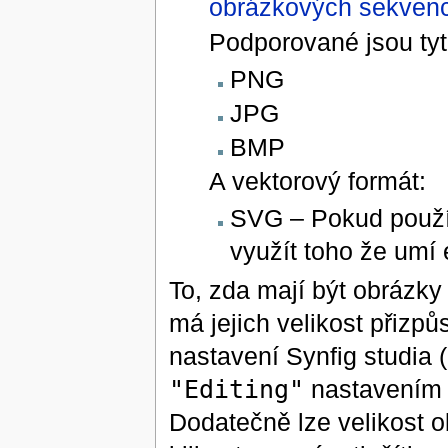
obrázkových sekvenc
Podporované jsou tyt
PNG
JPG
BMP
A vektorový formát:
SVG – Pokud použív
využít toho že umí
To, zda mají být obrázky 
má jejich velikost přizpů
nastavení Synfig studia (
"Editing"
nastavením
Dodatečně lze velikost o