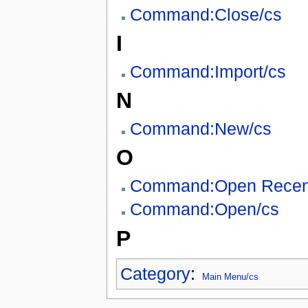
Command:Close/cs
I
Command:Import/cs
N
Command:New/cs
O
Command:Open Recen
Command:Open/cs
P
Category
:
Main Menu/cs