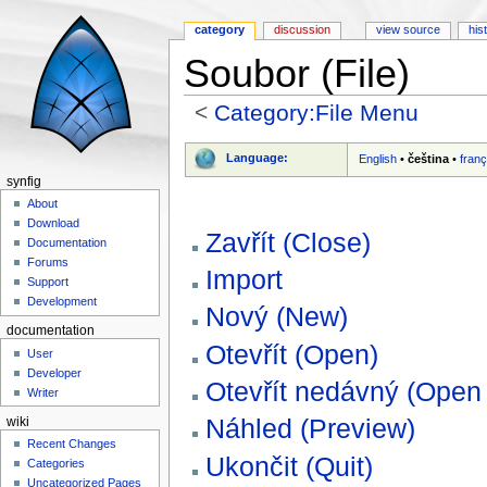
category
discussion
view source
his
Soubor (File)
<
Category:File Menu
Jump to:
navigation
,
search
Language:
English
•
čeština
•
franç
synfig
About
Download
Zavřít (Close)
Documentation
Forums
Import
Support
Development
Nový (New)
documentation
Otevřít (Open)
User
Developer
Otevřít nedávný (Open
Writer
Náhled (Preview)
wiki
Recent Changes
Ukončit (Quit)
Categories
Uncategorized Pages