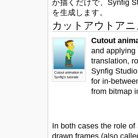
か描くだけで、Synfig
を生成します。
カットアウトアニ
Cutout anim
and applying 
translation, r
Synfig Studio
Cutout animation in
Synfig's tutorials
for in-betwe
from bitmap i
In both cases the role of 
drawn frames (also calle