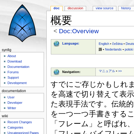
doc
discussion
view source
history
概要
<
Doc:Overview
Jump to:
navigation
,
search
Language:
English
•
čeština
•
Deut
語
•
Nederlands
•
polski
synfig
About
Download
Documentation
マニュアル
•
>>
Navigation:
Forums
Support
すでにご存じかもしれ
Development
documentation
を高速で切り替えて表
User
た表現手法です。伝統的
Developer
Writer
を一つ一つ手書きする
wiki
「フレーム」と呼ばれ
Recent Changes
Categories
「フレームバイフレー
Uncategorized Pages