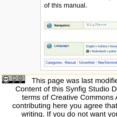
of this manual.
マニュアル
•
>>
Navigation:
Language:
English
•
čeština
•
Deut
語
•
Nederlands
•
polski
Categories
:
Manual
Unverified
NewTermino
This page was last modifi
Content of this Synfig Studio 
terms of Creative Commons At
contributing here you agree that
writing. If you do not want yo