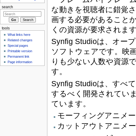
な動きを視聴者に錯覚
search
画する必要があること
くの資源が要求されま
tools
What links here
Synfig Studio
Related changes
Special pages
ソフトウェアです。映
Printable version
Permanent link
りも少ない人数や資源
Page information
す。
Synfig Studio
するべく開発されていま
ています。
モーフィングアニメー
カットアウトアニメ