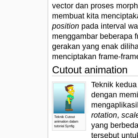
vector dan proses morphi
membuat kita mencipta
position
pada interval wa
menggambar beberapa fr
gerakan yang enak diliha
menciptakan frame-frame
Cutout animation
Teknik kedua
dengan memi
mengaplikas
rotation
,
scal
Teknik Cutout
animation dalam
yang berbeda
tutorial Synfig
tersebut unt