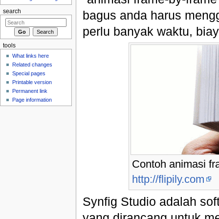
bagus anda harus mengg
search
perlu banyak waktu, bia
tools
What links here
Related changes
Special pages
Printable version
Permanent link
Page information
Contoh animasi fr
http://flipily.com
Synfig Studio adalah sof
yang dirancang untuk me