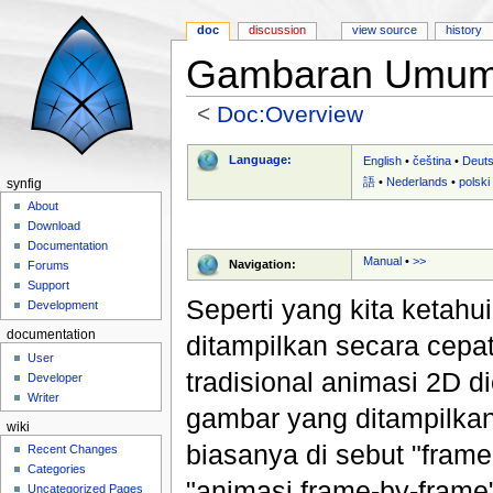
doc
discussion
view source
history
Gambaran Umu
<
Doc:Overview
Jump to:
navigation
,
search
Language:
English
•
čeština
•
Deut
語
•
Nederlands
•
polski
synfig
About
Download
Documentation
Manual
•
>>
Navigation:
Forums
Support
Seperti yang kita ketahu
Development
documentation
ditampilkan secara cepat
User
tradisional animasi 2D
Developer
Writer
gambar yang ditampilkan
wiki
biasanya di sebut "frame
Recent Changes
Categories
"animasi frame-by-frame
Uncategorized Pages