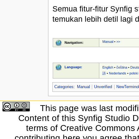
Semua fitur-fitur Synfig 
temukan lebih detil lagi
Manual
•
>>
Navigation:
Language:
English
•
čeština
•
Deut
語
•
Nederlands
•
polski
Categories
:
Manual
Unverified
NewTermino
This page was last modif
Content of this Synfig Studio 
terms of Creative Commons At
contributing here you agree that