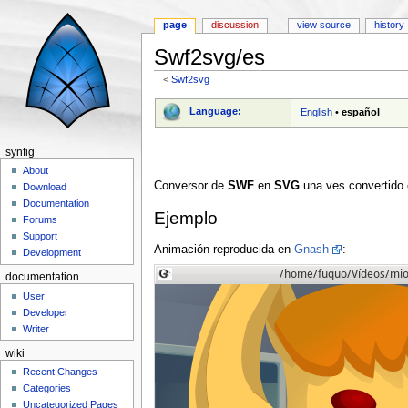
page
discussion
view source
history
Swf2svg/es
<
Swf2svg
Jump to:
navigation
,
search
Language:
English
•
español
synfig
About
Conversor de
SWF
en
SVG
una ves convertido
Download
Documentation
Ejemplo
Forums
Support
Animación reproducida en
Gnash
:
Development
documentation
User
Developer
Writer
wiki
Recent Changes
Categories
Uncategorized Pages