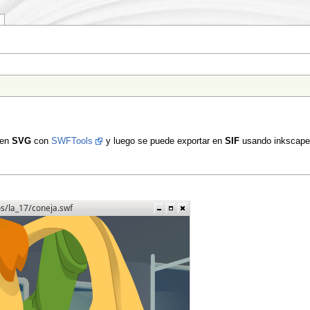
 en
SVG
con
SWFTools
y luego se puede exportar en
SIF
usando inkscap