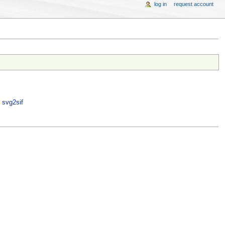
log in
request account
e
svg2sif