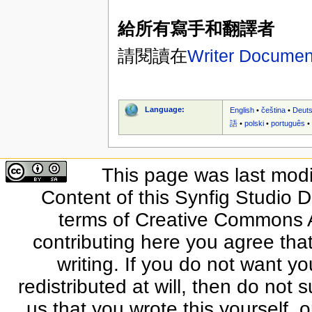
給所有寫手和翻譯者
請閱讀在
Writer Documen
Language:
English
•
čeština
•
Deut
語
•
polski
•
português
This page was last modi
Content of this Synfig Studio 
terms of Creative Commons At
contributing here you agree that
writing. If you do not want yo
redistributed at will, then do not s
us that you wrote this yourself, o