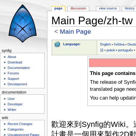
page
discussion
view source
history
Main Page/zh-tw
<
Main Page
Jump to:
navigation
,
search
Language:
English
•
čeština
•
Deut
語
•
polski
•
português
synfig
About
Download
Documentation
This page contains
Forums
Support
The release of Synf
Development
translated page nee
documentation
You can help updati
User
Developer
Writer
wiki
歡迎來到Synfig的Wiki。
Recent Changes
Categories
計畫是一個用來製作2D動
Uncategorized Pages