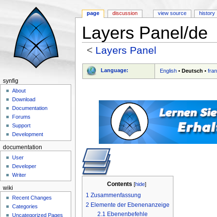
page
discussion
view source
history
Layers Panel/de
<
Layers Panel
Jump to:
navigation
,
search
Language:
English
•
Deutsch
•
fra
synfig
About
Download
Documentation
Forums
Support
Development
documentation
User
Developer
Writer
Contents
[
hide
]
wiki
1
Zusammenfassung
Recent Changes
2
Elemente der Ebenenanzeige
Categories
2.1
Ebenenbefehle
Uncategorized Pages