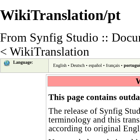
WikiTranslation/pt
From Synfig Studio :: Docu
<
WikiTranslation
Language:
English
•
Deutsch
•
español
•
français
•
portugu
W
This page contains outda
The release of Synfig Stu
terminology
and this tran
according to
original Engl