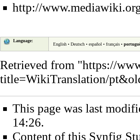
http://www.mediawiki.org
Language:
English
•
Deutsch
•
español
•
français
•
portugu
Retrieved from "
https://www
title=WikiTranslation/pt&o
This page was last modifi
14:26.
Content of this Synfig S