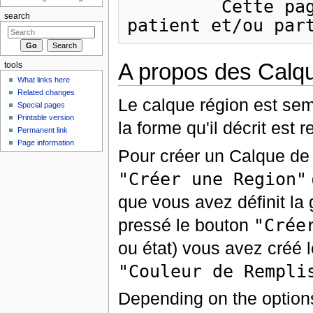
         Cette page à besoin d'être traduite, soyez 
search
A propos des Calq
tools
What links here
Related changes
Le calque région est se
Special pages
Printable version
la forme qu'il décrit est
Permanent link
Page information
Pour créer un Calque de R
"Créer une Region"
que vous avez définit la 
pressé le bouton
"Crée
ou état) vous avez créé 
"Couleur de Rempli
Depending on the option