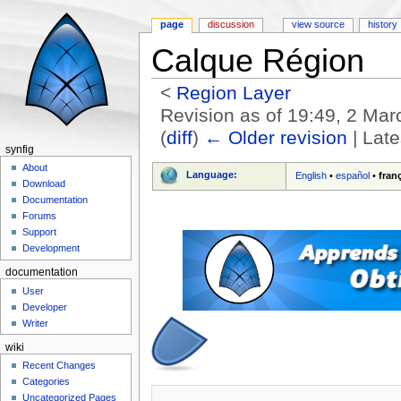
page
discussion
view source
history
Calque Région
<
Region Layer
Revision as of 19:49, 2 Ma
(
diff
)
← Older revision
| Late
synfig
Jump to:
navigation
,
search
About
Language:
English
•
español
•
fran
Download
Documentation
Forums
Support
Development
documentation
User
Developer
Writer
wiki
Recent Changes
Categories
Uncategorized Pages