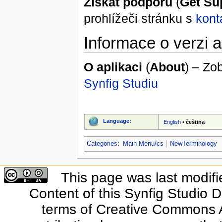
Získat podporu
(
Get Su
prohlížeči stránku s
kont
Informace o verzi a
O aplikaci
(
About
) – Zo
Synfig Studiu
Language:
English
•
čeština
Categories
:
Main Menu/cs
NewTerminology
This page was last modifi
Content of this Synfig Studio 
terms of Creative Commons At