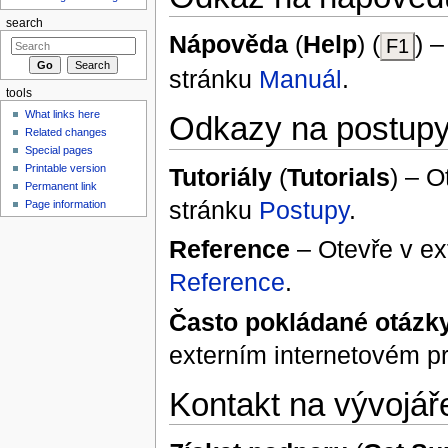
search
Nápověda
(
Help
) (
) 
F1
stránku
Manuál
.
tools
What links here
Odkazy na postup
Related changes
Special pages
Printable version
Tutoriály
(
Tutorials
) – O
Permanent link
stránku
Postupy
.
Page information
Reference
– Otevře v ex
Reference
.
Často pokládané otázk
externím internetovém pr
Kontakt na vývojář