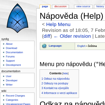
page
discussion
view source
history
Nápověda (Help)
<
Help Menu
Revision as of 18:05, 7 Fe
(
diff
)
← Older revision
| Late
synfig
Jump to:
navigation
,
search
About
Language:
English
•
čeština
Download
Documentation
Forums
Support
Menu pro nápovědu (
"H
Development
documentation
Contents
[
hide
]
User
1
Odkaz na nápovědu
Developer
2
Odkazy na postupy
Writer
3
Kontakt na vývojáře
wiki
4
Informace o verzi aplikace
Recent Changes
Categories
Odkaz na nápověd
Uncategorized Pages