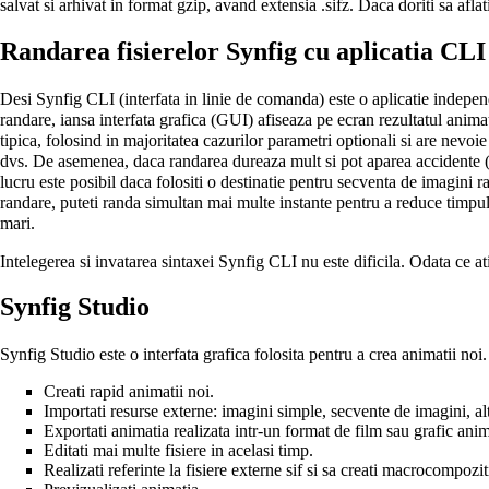
salvat si arhivat in format gzip, avand extensia .sifz. Daca doriti sa aflat
Randarea fisierelor Synfig cu aplicatia CLI
Desi
Synfig CLI
(interfata in linie de comanda) este o aplicatie indepe
randare, iansa interfata grafica (GUI) afiseaza pe ecran rezultatul animat
tipica, folosind in majoritatea cazurilor parametri optionali si are nevoie
dvs. De asemenea, daca randarea dureaza mult si pot aparea accidente (d
lucru este posibil daca folositi o destinatie pentru secventa de imagini 
randare, puteti randa simultan mai multe instante pentru a reduce timpul
mari.
Intelegerea si invatarea sintaxei Synfig CLI nu este dificila. Odata ce a
Synfig Studio
Synfig Studio este o interfata grafica folosita pentru a crea animatii noi
Creati rapid animatii noi.
Importati resurse externe: imagini simple, secvente de imagini, al
Exportati animatia realizata intr-un format de film sau grafic ani
Editati mai multe fisiere in acelasi timp.
Realizati referinte la fisiere externe sif si sa creati macrocompoziti