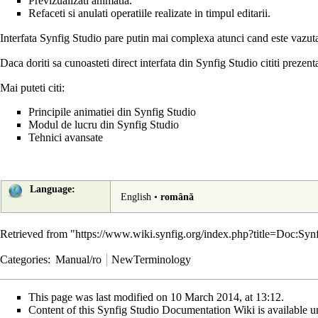
Previzualizati animatia.
Refaceti si anulati operatiile realizate in timpul editarii.
Interfata Synfig Studio pare putin mai complexa atunci cand este vazuta 
Daca doriti sa cunoasteti direct interfata din Synfig Studio cititi
prezent
Mai puteti citi:
Principile animatiei din Synfig Studio
Modul de lucru din Synfig Studio
Tehnici avansate
Language:
English
•
română
Retrieved from "
https://www.wiki.synfig.org/index.php?title=Doc:Sy
Categories
:
Manual/ro
NewTerminology
This page was last modified on 10 March 2014, at 13:12.
Content of this Synfig Studio Documentation Wiki is available un