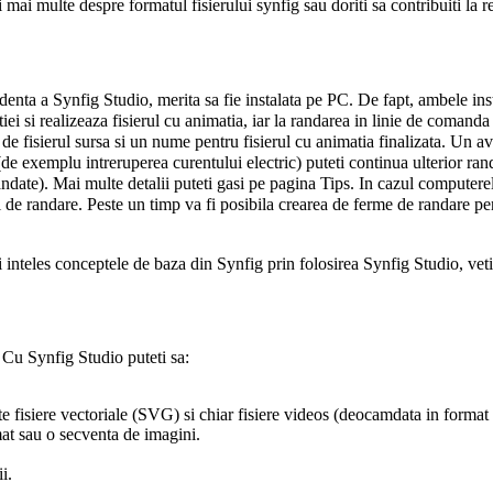
i mai multe despre formatul fisierului synfig sau doriti sa contribuiti la re
ndenta a Synfig Studio, merita sa fie instalata pe PC. De fapt, ambele in
iei si realizeaza fisierul cu animatia, iar la randarea in linie de comand
 de fisierul sursa si un nume pentru fisierul cu animatia finalizata. Un ava
e exemplu intreruperea curentului electric) puteti continua ulterior ran
randate). Mai multe detalii puteti gasi pe pagina
Tips
. In cazul computerel
 de randare. Peste un timp va fi posibila crearea de ferme de randare pe
ti inteles conceptele de baza din Synfig prin folosirea Synfig Studio, ve
. Cu Synfig Studio puteti sa:
te fisiere vectoriale (SVG) si chiar fisiere videos (deocamdata in format
mat sau o secventa de imagini.
i.