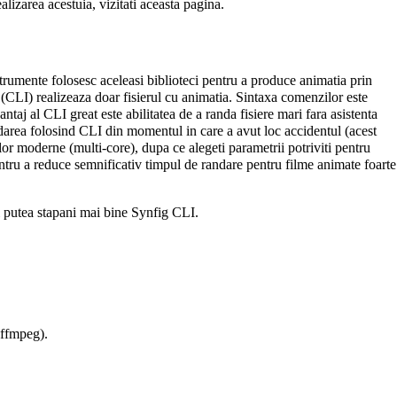
alizarea acestuia, vizitati
aceasta pagina
.
strumente folosesc aceleasi biblioteci pentru a produce animatia prin
a (CLI) realizeaza doar fisierul cu animatia. Sintaxa comenzilor este
ntaj al CLI great este abilitatea de a randa fisiere mari fara asistenta
darea folosind CLI din momentul in care a avut loc accidentul (acest
or moderne (multi-core), dupa ce alegeti parametrii potriviti pentru
ntru a reduce semnificativ timpul de randare pentru filme animate foarte
ti putea stapani mai bine Synfig CLI.
 ffmpeg).