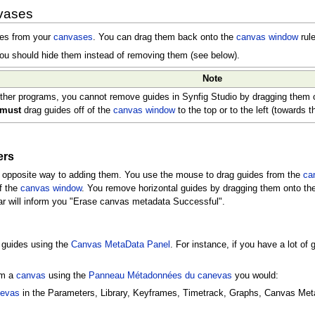
vases
des from your
canvases
. You can drag them back onto the
canvas window
rul
you should hide them instead of removing them (see below).
Note
ther programs, you cannot remove guides in Synfig Studio by dragging them o
must
drag guides off of the
canvas window
to the top or to the left (towards 
ers
he opposite way to adding them. You use the mouse to drag guides from the
ca
of the
canvas window
. You remove horizontal guides by dragging them onto the 
r will inform you "Erase canvas metadata Successful".
 guides using the
Canvas MetaData Panel
. For instance, if you have a lot of
om a
canvas
using the
Panneau Métadonnées du canevas
you would:
nevas
in the Parameters, Library, Keyframes, Timetrack, Graphs, Canvas Me