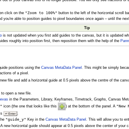
"Zoom to 100%"
en click on the
button to the left of the horizontal scroll b
find you're able to position guides to pixel boundaries once again – until the n
Tip
fo
is not updated when you first add guides to the canvas, but it is updated w
des roughly into position first, then reposition them with the help of the
Pann
ide positions using the
Canvas MetaData Panel
. This might be simply becau
actions of a pixel.
ew file and add a horizontal guide at 0.5 pixels above the centre of the canva
to open a new file.
nevas
in the Parameters, Library, Keyframes, Timetrack, Graphs, Canvas Me
y"
"New 
icon (the one that looks like this
) at the bottom of the panel. A
ss
.
↵ Enter
"guide_y"
 the
Key in the
Canvas MetaData Panel
. This will allow you to en
. A new horizontal guide should appear at 0.5 pixels above the center of your 