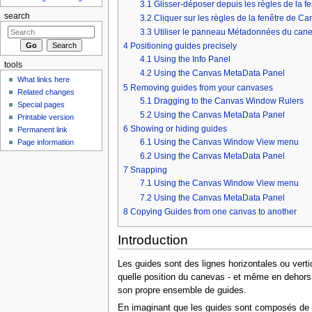
3.1
Glisser-déposer depuis les règles de la 
search
3.2
Cliquer sur les règles de la fenêtre de C
3.3
Utiliser le panneau Métadonnées du can
4
Positioning guides precisely
4.1
Using the Info Panel
tools
4.2
Using the Canvas MetaData Panel
What links here
5
Removing guides from your canvases
Related changes
5.1
Dragging to the Canvas Window Rulers
Special pages
5.2
Using the Canvas MetaData Panel
Printable version
6
Showing or hiding guides
Permanent link
6.1
Using the Canvas Window View menu
Page information
6.2
Using the Canvas MetaData Panel
7
Snapping
7.1
Using the Canvas Window View menu
7.2
Using the Canvas MetaData Panel
8
Copying Guides from one canvas to another
Introduction
Les guides sont des lignes horizontales ou vert
quelle position du canevas - et même en dehors
son propre ensemble de guides.
En imaginant que les guides sont composés de 