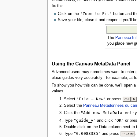
fix this:
"Zoom to Fit"
Click on the
button and th
Save your file, close it and reopen it you'll 
The
Panneau In
you place new gui
Using the Canvas MetaData Panel
Advanced users may sometimes want to enter gu
place guides very accurately - for example, at fr
To show you how this can be done, we'll open a n
values.
"File → New"
Select
or press
Ctrl
N
Select the
Panneau Métadonnées du ca
"Add new MetaData entr
Click the
"guide_y"
"OK"
Type
and click
or pre
Double click on the Data column next to
"0.0083335"
Type
and press
↵ Enter