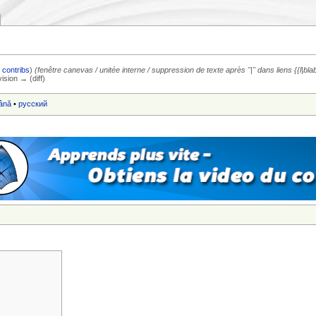
|
contribs
)
(fenêtre canevas / unitée interne / suppression de texte après "|" dans liens {{l|bla
vision → (diff)
ână
•
русский