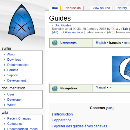
doc
discussion
view source
history
Guides
<
Doc:Guides
Revision as of 00:33, 29 January 2015 by
D.j.a.y
(
Talk
(
diff
)
← Older revision
| Latest revision (diff) | Newer re
Jump to:
navigation
,
search
Language:
English
•
français
•
rom
synfig
About
Download
Documentation
Forums
Support
Development
Manuel
•
>>
Navigation:
documentation
User
Developer
Writer
Contents
[
hide
]
wiki
1
Introduction
Recent Changes
2
Apparence
Categories
3
Ajouter des guides à vos canevas
Uncategorized Pages