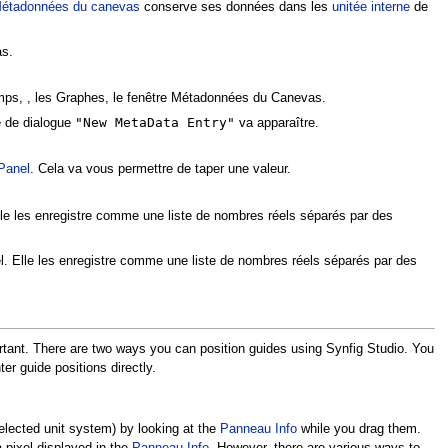
étadonnées du canevas
conserve ses données dans les
unitée interne
de
as.
 temps, , les Graphes, le fenêtre Métadonnées du Canevas.
"New MetaData Entry"
te de dialogue
va apparaître.
Panel
. Cela va vous permettre de taper une valeur.
lle les enregistre comme une liste de nombres réels séparés par des
l. Elle les enregistre comme une liste de nombres réels séparés par des
portant. There are two ways you can position guides using Synfig Studio. You
ter guide positions directly.
selected unit system) by looking at the
Panneau Info
while you drag them.
 pixel displayed in the
Panneau Info
. However, there are various ways to