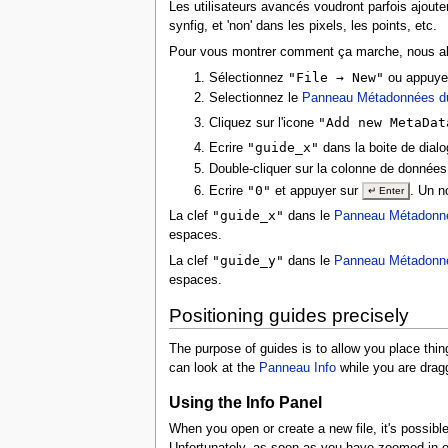
Les utilisateurs avancés voudront parfois ajouter
synfig, et 'non' dans les pixels, les points, etc.
Pour vous montrer comment ça marche, nous allon
"File → New"
Sélectionnez
ou appuye
Selectionnez le
Panneau Métadonnées d
"Add new MetaDat
Cliquez sur l'icone
"guide_x"
Ecrire
dans la boite de dialo
Double-cliquer sur la colonne de données 
"0"
Ecrire
et appuyer sur
. Un n
↵ Enter
"guide_x"
La clef
dans le
Panneau Métadonn
espaces.
"guide_y"
La clef
dans le
Panneau Métadonn
espaces.
Positioning guides precisely
The purpose of guides is to allow you place thin
can look at the
Panneau Info
while you are drag
Using the Info Panel
When you open or create a new file, it's possible
Unfortunately, as soon as you have zoomed in or 