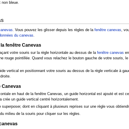
t non bleue.
as
canevas
. Vous pouvez les glisser depuis les règles de la
fenêtre canevas
, vo
données du canevas
.
 la fenêtre Canevas
çant votre souris sur la règle horizontale au dessus de la
fenêtre canevas
en 
ne rouge pointillée. Quand vous relachez le bouton gauche de votre souris, le g
e vertical en positionnant votre souris au dessus de la règle verticale à ga
droite.
de Canevas
zontale en haut de la fenêtre Canevas, un guide horizontal est ajouté et est 
a crée un guide vertical centré horizontalement.
superposer, dont en cliquant à plusieurs reprises sur une règle vous obtiendr
du milieu de la souris pour cliquer sur les règles.
 canevas