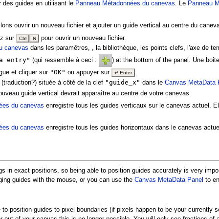
 des guides en utilisant le
Panneau Métadonnées du canevas
. Le
Panneau M
s ouvrir un nouveau fichier et ajouter un guide vertical au centre du canev
z sur
pour ouvrir un nouveau fichier.
Ctrl
N
u canevas
dans les paramêtres, , la bibliothèque, les points clefs, l'axe de
a entry"
(qui ressemble à ceci :
) at the bottom of the panel. Une boi
"OK"
gue et cliquer sur
ou appuyer sur
.
↵ Enter
"guide_x"
(traduction?) située à côté de la clef
dans le
Canvas MetaData 
ouveau guide vertical devrait apparaître au centre de votre canevas
ées du canevas
enregistre tous les guides verticaux sur le canevas actuel. E
ées du canevas
enregistre tous les guides horizontaux dans le canevas actue
gs in exact positions, so being able to position guides accurately is very im
ging guides with the mouse, or you can use the
Canvas MetaData Panel
to en
 to position guides to pixel boundaries (if pixels happen to be your currently 
out of your canvas this is no longer possible. You will only see fractions of a