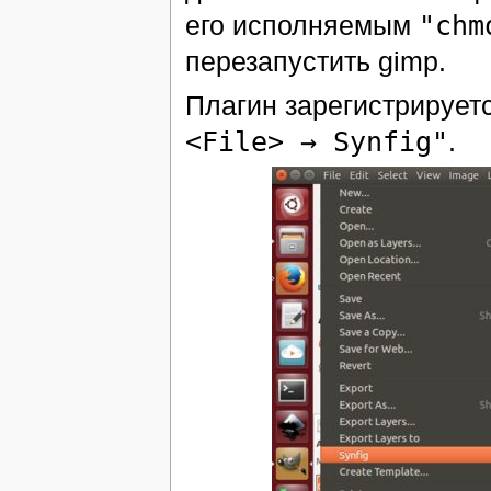
его исполняемым
"chm
перезапустить gimp.
Плагин зарегистрирует
<File> → Synfig"
.