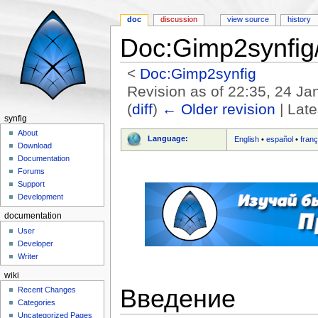
doc
discussion
view source
history
Doc:Gimp2synfig
<
Doc:Gimp2synfig
Revision as of 22:35, 24 J
(
diff
)
← Older revision
| Late
synfig
Jump to:
navigation
,
search
About
Language:
English
•
español
•
franç
Download
Documentation
Forums
Support
Development
documentation
User
Developer
Writer
wiki
Введение
Recent Changes
Categories
Uncategorized Pages