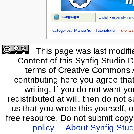
Language:
English
•
español
•
franç
Categories
:
Manual/ru
Tutorials/ru
Tutorials
This page was last modifi
Content of this Synfig Studio 
terms of Creative Commons At
contributing here you agree that
writing. If you do not want yo
redistributed at will, then do not s
us that you wrote this yourself, o
free resource. Do not submit copy
policy
About Synfig Stud