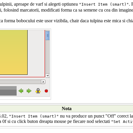
ulpinii, aproape de varf si alegeti optiunea
. 
"Insert Item (smart)"
i, folosind marcatorii, modificati forma ca sa semene cu cea din imagine
 forma bobocului este usor vizibila, chair daca tulpina este mica si chi
Nota
3.02,
nu va produce un punct "Off" corect la 
"Insert Item (smart)"
la 0f si cu click buton dreapta mouse pe fiecare nod selectati
"Set Acti