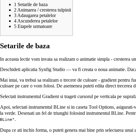
1
Setarile de baza
2
Animarea / cresterea tulpinii
3
Adaugarea petalelor
4
Ascunderea petalelor
5
Etapele urmatoare
Setarile de baza
In aceasta lectie vom invata sa realizam o animatie simpla - cresterea un
Deschideti aplicatia Synfig Studio — va fi creata o noua animatie. Daca
Mai intai, va trebui sa realizam o trecere de culoare - gradient pentru f
culoare pe care o vom folosi. De asemenea puteti edita direct trecerea d
Selectati instrumentul Gradient si trageti cursorul pe verticala pe supraf
Apoi, selectati instrumentul BLine si in caseta Tool Options, asigurati-
la verde. Desenati un fel de triunghi folosind instrumentul BLine. Pentru
.
BLine"
Dupa ce ati inchis forma, o puteti genera mai bine prin selectarea unui a