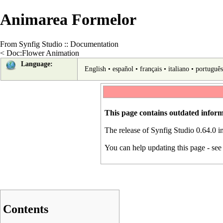
Animarea Formelor
From Synfig Studio :: Documentation
<
Doc:Flower Animation
Language:
English
•
español
•
français
•
italiano
•
português
This page contains outdated inform
The release of Synfig Studio 0.64.0 
You can help updating this page - se
Contents