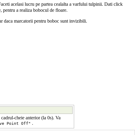
Faceti acelasi lucru pe partea cealalta a varfului tulpinii. Dati click
, pentru a realiza bobocul de floare.
ar daca marcatorii pentru boboc sunt invizibili.
cadrul-cheie anterior (la 0s). Va
.
ve Point Off"