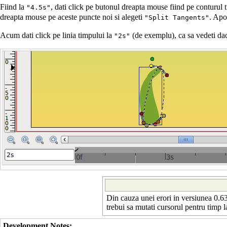
Fiind la
, dati click pe butonul dreapta mouse fiind pe conturul t
"4.5s"
dreapta mouse pe aceste puncte noi si alegeti
. Apo
"Split Tangents"
Acum dati click pe linia timpului la
(de exemplu), ca sa vedeti daca
"2s"
Din cauza unei erori in versiunea 0.6
trebui sa mutati cursorul pentru timp 
Development Notes: