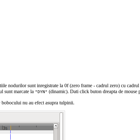
zitiile nodurilor sunt inregistrate la 0f (zero frame - cadrul zero) cu cad
ul sunt marcate la
(dinamic). Dati click buton dreapta de mouse pe
"DYN"
e bobocului nu au efect asupra tulpinii.