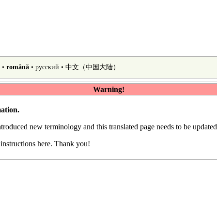
•
română
•
русский
•
中文（中国大陆）‎
Warning!
ation.
introduced
new terminology
and this translated page needs to be update
e
instructions here
. Thank you!