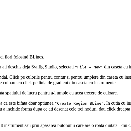
ei flori folosind
BLines
.
 ati deschis deja Synfig Studio, selectati
din caseta cu i
"File → New"
undal. Click pe culorile pentru contur si pentru umplere din caseta cu ins
e culoare cu click pe linia de gradient din caseta cu instrumente.
ata spatiului de lucru pentru a-l umple cu acea trecere de culoare.
va ca este bifata doar optiunea
. In cutia cu i
"Create Region BLine"
 a inchide forma dupa ce ati desenat cele trei noduri, dati click dreapta
lt instrument sau prin apasarea butonului care are o roata dintata - din 