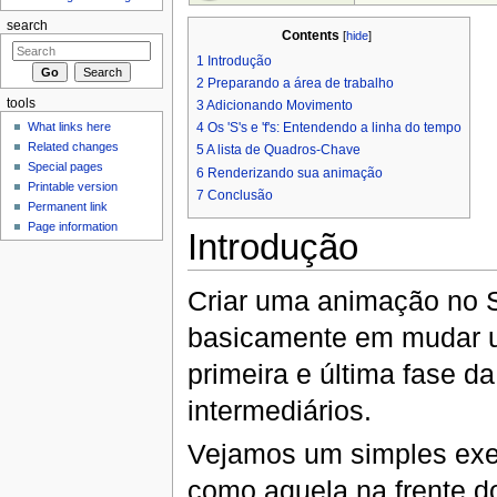
search
Contents
[
hide
]
1
Introdução
2
Preparando a área de trabalho
tools
3
Adicionando Movimento
What links here
4
Os 'S's e 'f's: Entendendo a linha do tempo
Related changes
5
A lista de Quadros-Chave
Special pages
6
Renderizando sua animação
Printable version
7
Conclusão
Permanent link
Page information
Introdução
Criar uma animação no Sy
basicamente em mudar u
primeira e última fase d
intermediários.
Vejamos um simples exe
como aquela na frente d