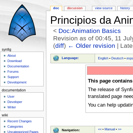
doc
discussion
view source
history
Principios da An
<
Doc:Animation Basics
Revision as of 00:45, 11 Ju
(
diff
)
← Older revision
| Late
synfig
Jump to:
navigation
,
search
About
Language:
English
•
Deutsch
•
esp
Download
Documentation
Forums
Support
This page contains
Development
The release of Synf
documentation
translated page nee
User
Developer
You can help updati
Writer
wiki
Recent Changes
Categories
<<
•
Manual
•
>>
Navigation:
Uncategorized Pages