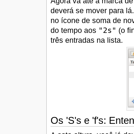
Agora vá até a marca d
deverá se mover para lá.
no ícone de soma de nov
do tempo aos
"2s"
(o fi
três entradas na lista.
Os 'S's e 'f's: Ent