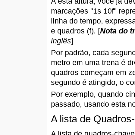
A esta altura, você já d
marcações "1s 10f" repr
linha do tempo, express
e quadros (f). [
Nota do t
inglês
]
Por padrão, cada segun
metro em uma trena é di
quadros começam em zer
segundo é atingido, o co
Por exemplo, quando cin
passado, usando esta n
A lista de Quadro
A lista de quadros-chave