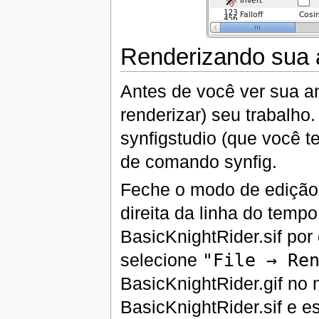
Renderizando sua
Antes de você ver sua a
renderizar) seu trabalho.
synfigstudio (que você t
de comando synfig.
Feche o modo de edição
direita da linha do temp
BasicKnightRider.sif por
selecione
"File → Re
BasicKnightRider.gif no
BasicKnightRider.sif e es