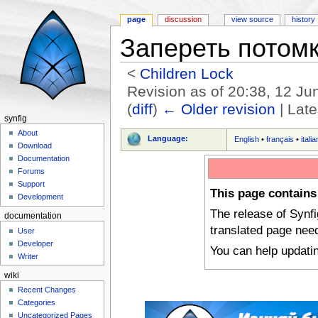
page
discussion
view source
history
Запереть потомко
<
Children Lock
Revision as of 20:38, 12 J
(
diff
)
← Older revision
| Late
synfig
Jump to:
navigation
,
search
About
Language:
English
•
français
•
itali
Download
Documentation
Forums
Support
This page contains
Development
The release of Synf
documentation
translated page nee
User
Developer
You can help updati
Writer
wiki
Recent Changes
Categories
Uncategorized Pages