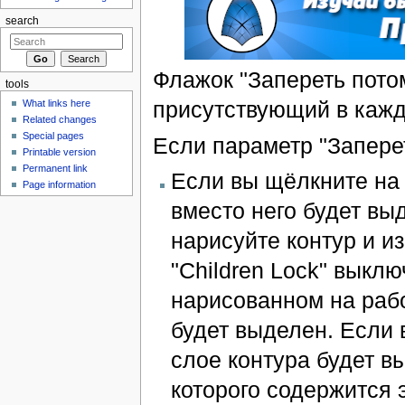
search
Флажок "Запереть потомк
tools
присутствующий в каж
What links here
Related changes
Special pages
Если параметр "Запереть
Printable version
Permanent link
Если вы щёлкните на
Page information
вместо него будет в
нарисуйте контур и и
"Children Lock" выклю
нарисованном на рабо
будет выделен. Если в
слое контура будет 
которого содержится э