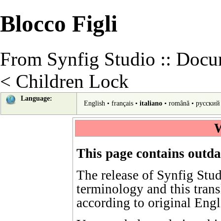
Blocco Figli
From Synfig Studio :: Docu
<
Children Lock
Language:
English
•
français
•
italiano
•
română
•
русский
W
This page contains outda
The release of Synfig Stu
terminology
and this tran
according to
original Engl