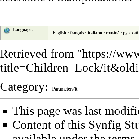
Language:
English
•
français
•
italiano
•
română
•
русский
Retrieved from "
https://www
title=Children_Lock/it&ol
Category
:
Parameters/it
This page was last modifi
Content of this Synfig S
available under the term