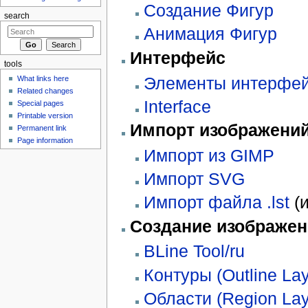
Создание Фигур
search
Анимация Фигур
Интерфейс
tools
Элементы интерфе
What links here
Related changes
Interface
Special pages
Printable version
Импорт изображени
Permanent link
Page information
Импорт из GIMP
Импорт SVG
Импорт файла .lst
(и
Создание изображе
BLine Tool/ru
Контуры (Outline Lay
Области (Region Lay