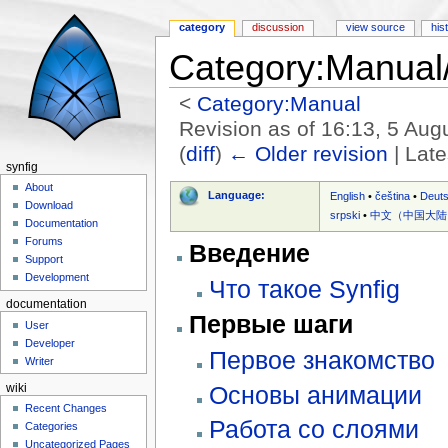
category
discussion
view source
his
Category:Manual
<
Category:Manual
Revision as of 16:13, 5 Au
(
diff
)
← Older revision
| Late
synfig
Jump to:
navigation
,
search
About
Language:
English
•
čeština
•
Deut
Download
srpski
•
中文（中国大陆
Documentation
Forums
Введение
Support
Development
Что такое Synfig
documentation
Первые шаги
User
Developer
Первое знакомство
Writer
Основы анимации
wiki
Recent Changes
Работа со слоями
Categories
Uncategorized Pages