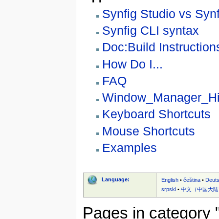
Synfig Studio vs Synf
Synfig CLI syntax
Doc:Build Instruction
How Do I...
FAQ
Window_Manager_Hi
Keyboard Shortcuts
Mouse Shortcuts
Examples
Language:
English
•
čeština
•
Deut
srpski
•
中文（中国大陆
Pages in category 